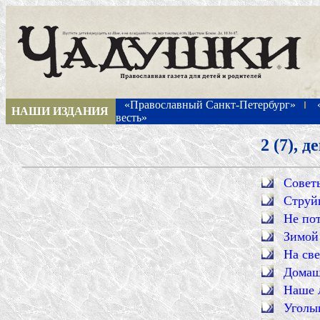
«Православный Санкт-Петербург»
НАШИ ИЗДАНИЯ
весть»
2 (7), 
Совет
Струй
Не пот
Зимой
На св
Домаш
Наше 
Уголы