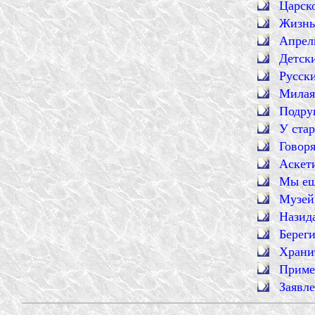
Царско
Жизнь 
Апрел
Детск
Русск
Милая
Подру
У ста
Говоря
Аскет
Мы ещ
Музей
Назид
Берег
Храни
Приме
Заявл