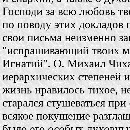
Господи за всю любовь тв
по поводу этих докладов
свои письма неизменно за
"испрашивающий твоих м
Игнатий". О. Михаил Чиха
иерархических степеней и
жизнь нравилось тихое, н
старался стушеваться при 
всякое покушение разглаш
было его особых духовны