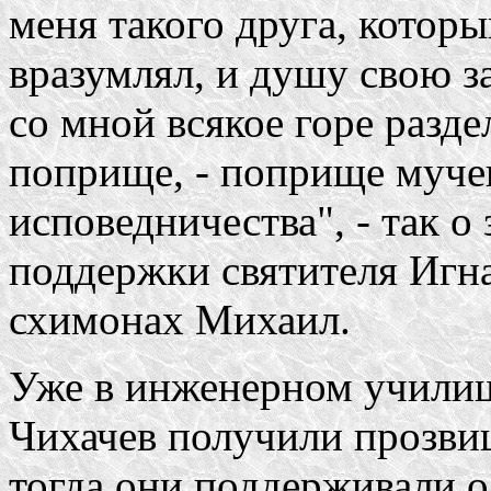
меня такого друга, котор
вразумлял, и душу свою за
со мной всякое горе разде
поприще, - поприще муче
исповедничества", - так о
поддержки святителя Игна
схимонах Михаил.
Уже в инженерном училищ
Чихачев получили прозви
тогда они поддерживали о