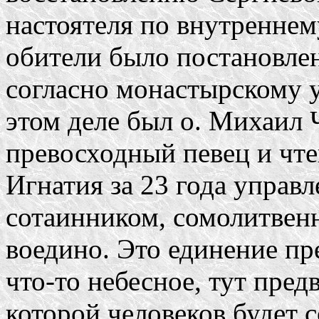
настоятеля по внутренне
обители было постановлен
согласно монастырскому 
этом деле был о. Михаил Ч
превосходный певец и чтец
Игнатия за 23 года управл
сотаинником, сомолитвен
воедино. Это единение п
что-то небесное, тут пре
которой человеков будет с