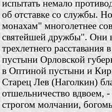
испытать немало противо
об отставке со службы. Н
монахам" многолетнее со
святейшей дружбы". Они 
трехлетнего расставания 
пустыни Орловской губерн
в Оптиной пустыни и Кир
Старец Лев (Наголкин) бл
отшельничество вдвоем, -
строгом молчании, богом